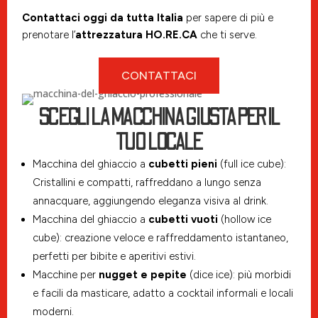
Contattaci oggi da tutta Italia
per sapere di più e
prenotare l’
attrezzatura HO.RE.CA
che ti serve.
CONTATTACI
SCEGLI LA MACCHINA GIUSTA PER IL
TUO LOCALE
Macchina del ghiaccio a
cubetti pieni
(full ice cube):
Cristallini e compatti, raffreddano a lungo senza
annacquare, aggiungendo eleganza visiva al drink.
Macchina del ghiaccio a
cubetti vuoti
(hollow ice
cube): creazione veloce e raffreddamento istantaneo,
perfetti per bibite e aperitivi estivi.
Macchine per
nugget e pepite
(dice ice): più morbidi
e facili da masticare, adatto a cocktail informali e locali
moderni.