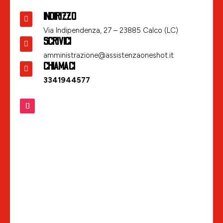
INDIRIZZO

Via Indipendenza, 27 – 23885 Calco (LC)
SCRIVICI

amministrazione@assistenzaoneshot.it
CHIAMACI

3341944577