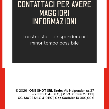
CONTATTACI PER AVERE
MAGGIORI
INFORMAZIONI
Il nostro staff ti risponderà nel
minor tempo possibile
© 2026 |
ONE SHOT SRL
Sede:
Via Indipendenza, 27
– 23885 Calco (LC) |
P.IVA:
03966710133 |
CCIAA/REA:
LC 410197 |
Cap.Sociale:
10.000,00 €