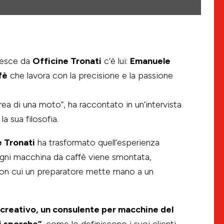
 esce da
Officine Tronati
c’è lui:
Emanuele
fè
che lavora con la precisione e la passione
rea di una moto”, ha raccontato in un’intervista
a sua filosofia.
 Tronati
ha trasformato quell’esperienza
 ogni macchina da caffè viene smontata,
 con cui un preparatore mette mano a un
creativo, un consulente per macchine del
i sporche”
, come lo definiscono i suoi clienti.