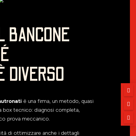
AL BANCONE
HÉ
È DIVERSO

utronati
è una firma, un metodo, quasi

da box tecnico: diagnosi completa,

nco prova meccanico.
tà di ottimizzare anche i dettagli