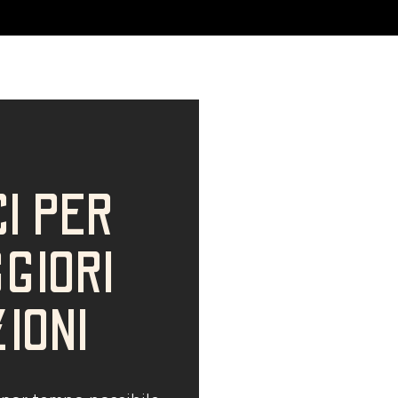
I PER
GIORI
IONI