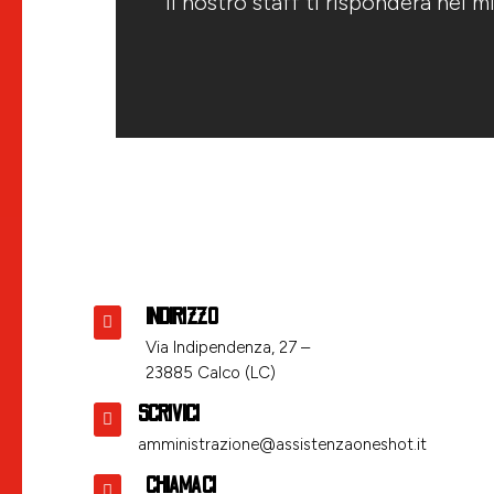
Il nostro staff ti risponderà nel 
INDIRIZZO

Via Indipendenza, 27 –
23885 Calco (LC)
SCRIVICI

amministrazione@assistenzaoneshot.it
CHIAMACI
