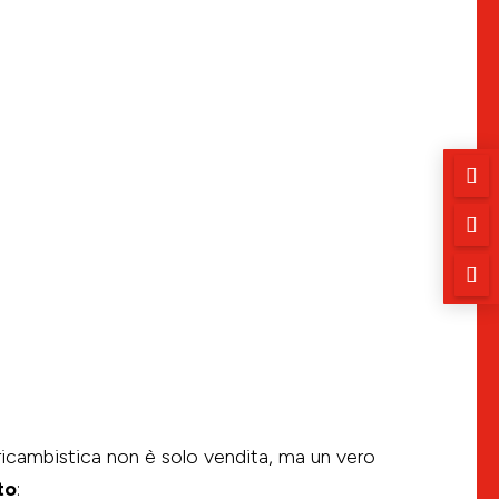



a ricambistica non è solo vendita, ma un vero
to
: