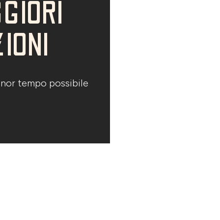
GIORI
IONI
minor tempo possibile