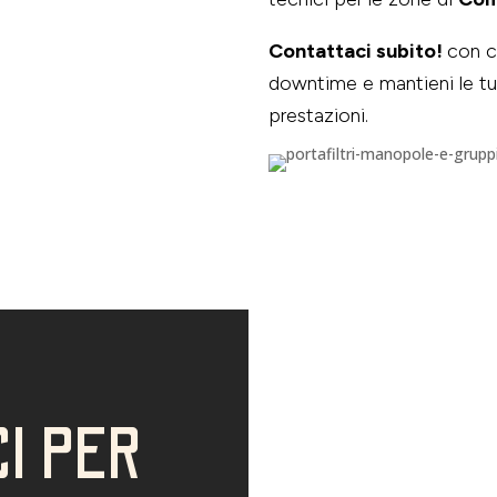
Contattaci subito!
con co
downtime e mantieni le t
prestazioni.
I PER