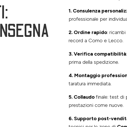
I:
1. Consulenza personaliz
professionale per individua
ONSEGNA
2. Ordine rapido
: ricambi
record a Como e Lecco.
3. Verifica compatibilità
prima della spedizione.
4. Montaggio profession
taratura immediata.
5. Collaudo
finale: test d
prestazioni come nuove.
6. Supporto post-vendit
tecnici per le zone di
Com