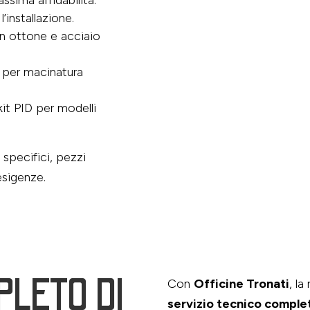
ssima affidabilità.
l’installazione.
n ottone e acciaio
, per macinatura
 kit PID per modelli
specifici, pezzi
esigenze.
PLETO DI
Con
Officine Tronati
, l
servizio tecnico comple