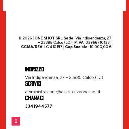
© 2026 |
ONE SHOT SRL
Sede:
Via Indipendenza, 27
– 23885 Calco (LC) |
P.IVA:
03966710133 |
CCIAA/REA:
LC 410197 |
Cap.Sociale:
10.000,00 €
INDIRIZZO
Via Indipendenza, 27 – 23885 Calco (LC)
SCRIVICI
amministrazione@assistenzaoneshot.it
CHIAMACI
3341944577