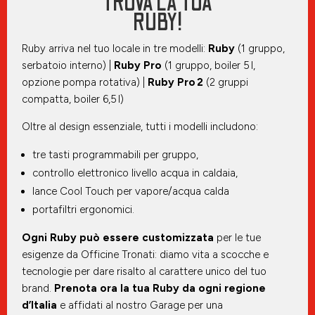
TROVA LA TUA
RUBY!
Ruby arriva nel tuo locale in tre modelli:
Ruby
(1 gruppo,
serbatoio interno) |
Ruby Pro
(1 gruppo, boiler 5 l,
opzione pompa rotativa) |
Ruby Pro
2
(2 gruppi
compatta, boiler 6,5 l)
Oltre al design essenziale, tutti i modelli includono:
tre tasti programmabili per gruppo,
controllo elettronico livello acqua in caldaia,
lance Cool Touch per vapore/acqua calda
portafiltri ergonomici.
Ogni Ruby può essere customizzata
per le tue
esigenze da Officine Tronati: diamo vita a scocche e
tecnologie per dare risalto al carattere unico del tuo
brand.
Prenota ora la tua Ruby da ogni regione
d’Italia
e affidati al nostro Garage per una